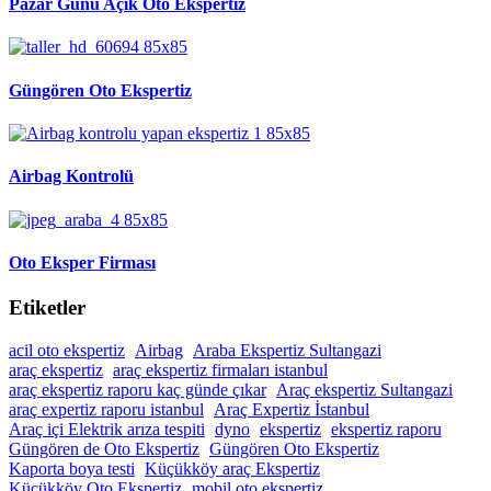
Pazar Günü Açık Oto Ekspertiz
Güngören Oto Ekspertiz
Airbag Kontrolü
Oto Eksper Firması
Etiketler
acil oto ekspertiz
Airbag
Araba Ekspertiz Sultangazi
araç ekspertiz
araç ekspertiz firmaları istanbul
araç ekspertiz raporu kaç günde çıkar
Araç ekspertiz Sultangazi
araç expertiz raporu istanbul
Araç Expertiz İstanbul
Araç içi Elektrik arıza tespiti
dyno
ekspertiz
ekspertiz raporu
Güngören de Oto Ekspertiz
Güngören Oto Ekspertiz
Kaporta boya testi
Küçükköy araç Ekspertiz
Küçükköy Oto Ekspertiz
mobil oto ekspertiz