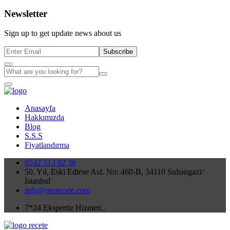
Newsletter
Sign up to get update news about us
Subscribe
Anasayfa
Hakkımızda
Blog
S.S.S
Fiyatlandırma
0532 513 82 36
50. Yıl, Eski Edirne Asf. No: 460-B, 34110 Sultangazi/
İstanbul
info@otorecete.com
7*24 Ekspertiz Hizmeti..