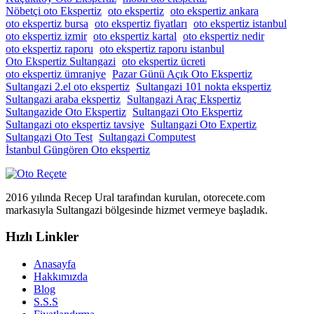
Nöbetçi oto Ekspertiz
oto ekspertiz
oto ekspertiz ankara
oto ekspertiz bursa
oto ekspertiz fiyatları
oto ekspertiz istanbul
oto ekspertiz izmir
oto ekspertiz kartal
oto ekspertiz nedir
oto ekspertiz raporu
oto ekspertiz raporu istanbul
Oto Ekspertiz Sultangazi
oto ekspertiz ücreti
oto ekspertiz ümraniye
Pazar Günü Açık Oto Ekspertiz
Sultangazi 2.el oto ekspertiz
Sultangazi 101 nokta ekspertiz
Sultangazi araba ekspertiz
Sultangazi Araç Ekspertiz
Sultangazide Oto Ekspertiz
Sultangazi Oto Ekspertiz
Sultangazi oto ekspertiz tavsiye
Sultangazi Oto Expertiz
Sultangazi Oto Test
Sultangazi Computest
İstanbul Güngören Oto ekspertiz
2016 yılında Recep Ural tarafından kurulan, otorecete.com
markasıyla Sultangazi bölgesinde hizmet vermeye başladık.
Hızlı Linkler
Anasayfa
Hakkımızda
Blog
S.S.S