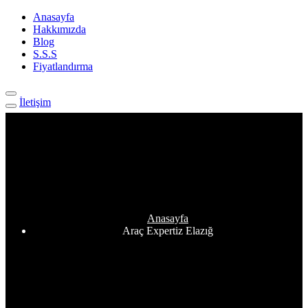
Anasayfa
Hakkımızda
Blog
S.S.S
Fiyatlandırma
İletişim
Etiket:
Araç Expertiz Elazığ
Anasayfa
Araç Expertiz Elazığ