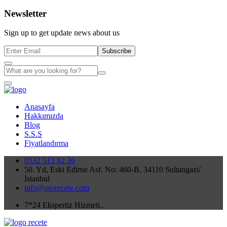
Newsletter
Sign up to get update news about us
Subscribe
Anasayfa
Hakkımızda
Blog
S.S.S
Fiyatlandırma
0532 513 82 36
50. Yıl, Eski Edirne Asf. No: 460-B, 34110 Sultangazi/
İstanbul
info@otorecete.com
7*24 Ekspertiz Hizmeti..