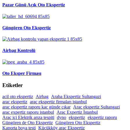
Pazar Günü Açık Oto Ekspertiz
Güngören Oto Ekspertiz
Airbag Kontrolü
Oto Eksper Firması
Etiketler
acil oto ekspertiz
Airbag
Araba Ekspertiz Sultangazi
araç ekspertiz
araç ekspertiz firmaları istanbul
araç ekspertiz raporu kaç günde çıkar
Araç ekspertiz Sultangazi
araç expertiz raporu istanbul
Araç Expertiz İstanbul
Araç içi Elektrik arıza tespiti
dyno
ekspertiz
ekspertiz raporu
Güngören de Oto Ekspertiz
Güngören Oto Ekspertiz
Kaporta boya testi
Küçükköy araç Ekspertiz