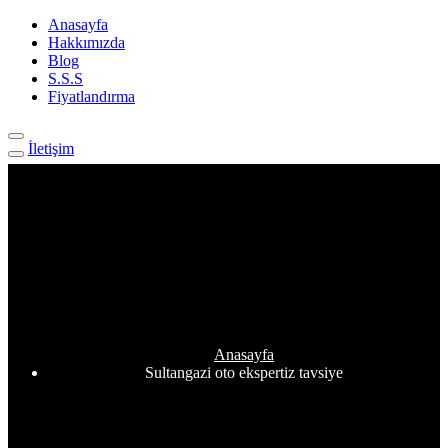
Anasayfa
Hakkımızda
Blog
S.S.S
Fiyatlandırma
İletişim
Etiket:
Sultangazi oto ekspertiz
tavsiye
Anasayfa
Sultangazi oto ekspertiz tavsiye