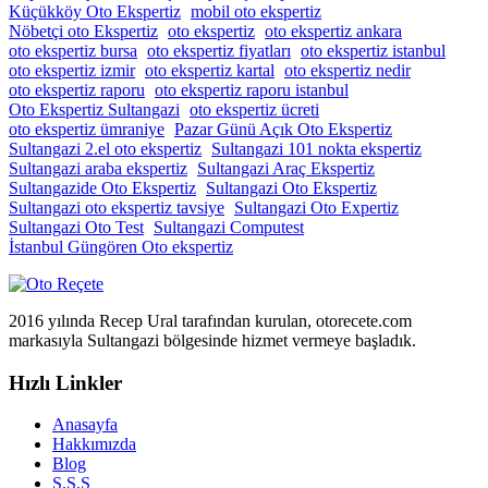
Küçükköy Oto Ekspertiz
mobil oto ekspertiz
Nöbetçi oto Ekspertiz
oto ekspertiz
oto ekspertiz ankara
oto ekspertiz bursa
oto ekspertiz fiyatları
oto ekspertiz istanbul
oto ekspertiz izmir
oto ekspertiz kartal
oto ekspertiz nedir
oto ekspertiz raporu
oto ekspertiz raporu istanbul
Oto Ekspertiz Sultangazi
oto ekspertiz ücreti
oto ekspertiz ümraniye
Pazar Günü Açık Oto Ekspertiz
Sultangazi 2.el oto ekspertiz
Sultangazi 101 nokta ekspertiz
Sultangazi araba ekspertiz
Sultangazi Araç Ekspertiz
Sultangazide Oto Ekspertiz
Sultangazi Oto Ekspertiz
Sultangazi oto ekspertiz tavsiye
Sultangazi Oto Expertiz
Sultangazi Oto Test
Sultangazi Computest
İstanbul Güngören Oto ekspertiz
2016 yılında Recep Ural tarafından kurulan, otorecete.com
markasıyla Sultangazi bölgesinde hizmet vermeye başladık.
Hızlı Linkler
Anasayfa
Hakkımızda
Blog
S.S.S