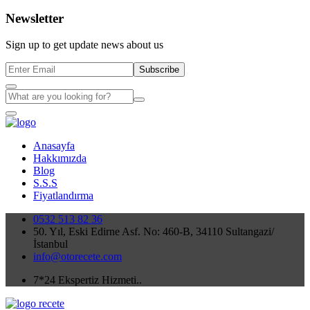
Newsletter
Sign up to get update news about us
Subscribe
Anasayfa
Hakkımızda
Blog
S.S.S
Fiyatlandırma
0532 513 82 36
50. Yıl, Eski Edirne Asf. No: 460-B, 34110 Sultangazi/
İstanbul
info@otorecete.com
7*24 Ekspertiz Hizmeti..