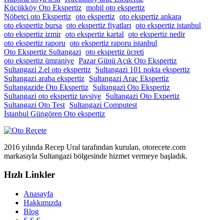
Küçükköy Oto Ekspertiz
mobil oto ekspertiz
Nöbetçi oto Ekspertiz
oto ekspertiz
oto ekspertiz ankara
oto ekspertiz bursa
oto ekspertiz fiyatları
oto ekspertiz istanbul
oto ekspertiz izmir
oto ekspertiz kartal
oto ekspertiz nedir
oto ekspertiz raporu
oto ekspertiz raporu istanbul
Oto Ekspertiz Sultangazi
oto ekspertiz ücreti
oto ekspertiz ümraniye
Pazar Günü Açık Oto Ekspertiz
Sultangazi 2.el oto ekspertiz
Sultangazi 101 nokta ekspertiz
Sultangazi araba ekspertiz
Sultangazi Araç Ekspertiz
Sultangazide Oto Ekspertiz
Sultangazi Oto Ekspertiz
Sultangazi oto ekspertiz tavsiye
Sultangazi Oto Expertiz
Sultangazi Oto Test
Sultangazi Computest
İstanbul Güngören Oto ekspertiz
2016 yılında Recep Ural tarafından kurulan, otorecete.com
markasıyla Sultangazi bölgesinde hizmet vermeye başladık.
Hızlı Linkler
Anasayfa
Hakkımızda
Blog