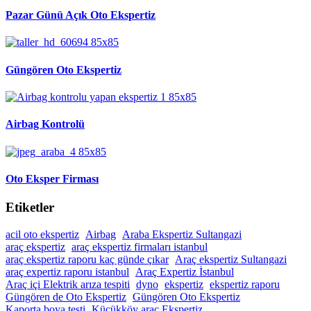
Pazar Günü Açık Oto Ekspertiz
Güngören Oto Ekspertiz
Airbag Kontrolü
Oto Eksper Firması
Etiketler
acil oto ekspertiz
Airbag
Araba Ekspertiz Sultangazi
araç ekspertiz
araç ekspertiz firmaları istanbul
araç ekspertiz raporu kaç günde çıkar
Araç ekspertiz Sultangazi
araç expertiz raporu istanbul
Araç Expertiz İstanbul
Araç içi Elektrik arıza tespiti
dyno
ekspertiz
ekspertiz raporu
Güngören de Oto Ekspertiz
Güngören Oto Ekspertiz
Kaporta boya testi
Küçükköy araç Ekspertiz