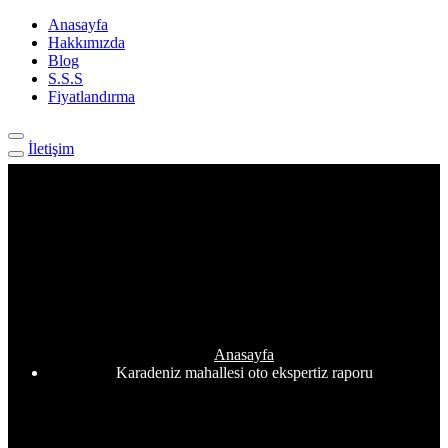
Anasayfa
Hakkımızda
Blog
S.S.S
Fiyatlandırma
İletişim
Etiket:
Karadeniz mahallesi
oto ekspertiz raporu
Anasayfa
Karadeniz mahallesi oto ekspertiz raporu