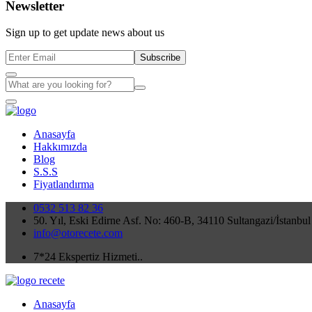
Newsletter
Sign up to get update news about us
Subscribe
Anasayfa
Hakkımızda
Blog
S.S.S
Fiyatlandırma
0532 513 82 36
50. Yıl, Eski Edirne Asf. No: 460-B, 34110 Sultangazi/İstanbul
info@otorecete.com
7*24 Ekspertiz Hizmeti..
Anasayfa