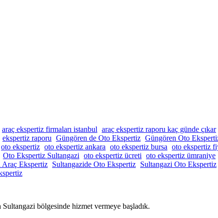
araç ekspertiz firmaları istanbul
araç ekspertiz raporu kaç günde çıkar
ekspertiz raporu
Güngören de Oto Ekspertiz
Güngören Oto Eksperti
oto ekspertiz
oto ekspertiz ankara
oto ekspertiz bursa
oto ekspertiz fi
Oto Ekspertiz Sultangazi
oto ekspertiz ücreti
oto ekspertiz ümraniye
i Araç Ekspertiz
Sultangazide Oto Ekspertiz
Sultangazi Oto Ekspertiz
spertiz
a Sultangazi bölgesinde hizmet vermeye başladık.