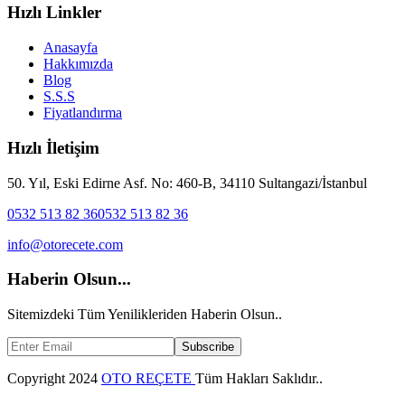
Hızlı Linkler
Anasayfa
Hakkımızda
Blog
S.S.S
Fiyatlandırma
Hızlı İletişim
50. Yıl, Eski Edirne Asf. No: 460-B, 34110 Sultangazi/İstanbul
0532 513 82 36
0532 513 82 36
info@otorecete.com
Haberin Olsun...
Sitemizdeki Tüm Yenilikleriden Haberin Olsun..
Subscribe
Copyright
2024
OTO REÇETE
Tüm Hakları Saklıdır..