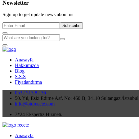
Newsletter
Sign up to get update news about us
Subscribe
Anasayfa
Hakkımızda
Blog
S.S.S
Fiyatlandırma
0532 513 82 36
50. Yıl, Eski Edirne Asf. No: 460-B, 34110 Sultangazi/İstanbul
info@otorecete.com
7*24 Ekspertiz Hizmeti..
Anasayfa