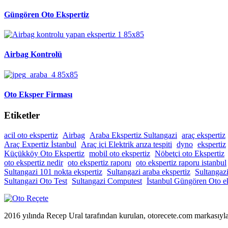
Güngören Oto Ekspertiz
Airbag Kontrolü
Oto Eksper Firması
Etiketler
acil oto ekspertiz
Airbag
Araba Ekspertiz Sultangazi
araç ekspertiz
Araç Expertiz İstanbul
Araç içi Elektrik arıza tespiti
dyno
ekspertiz
Küçükköy Oto Ekspertiz
mobil oto ekspertiz
Nöbetçi oto Ekspertiz
oto ekspertiz nedir
oto ekspertiz raporu
oto ekspertiz raporu istanbul
Sultangazi 101 nokta ekspertiz
Sultangazi araba ekspertiz
Sultangaz
Sultangazi Oto Test
Sultangazi Computest
İstanbul Güngören Oto ek
2016 yılında Recep Ural tarafından kurulan, otorecete.com markasıyl