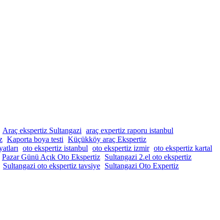
Araç ekspertiz Sultangazi
araç expertiz raporu istanbul
z
Kaporta boya testi
Küçükköy araç Ekspertiz
yatları
oto ekspertiz istanbul
oto ekspertiz izmir
oto ekspertiz kartal
Pazar Günü Açık Oto Ekspertiz
Sultangazi 2.el oto ekspertiz
Sultangazi oto ekspertiz tavsiye
Sultangazi Oto Expertiz