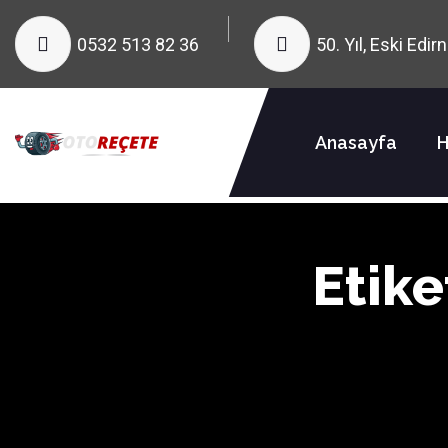
0532 513 82 36
50. Yıl, Eski Edi
Anasayfa
H
Etike