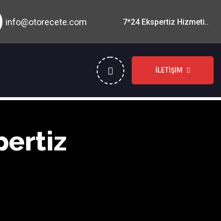
info@otorecete.com
7*24 Ekspertiz Hizmeti..
İLETIŞIM
pertiz