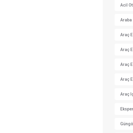
Acil O
Araba 
Araç E
Araç E
Araç E
Araç E
Araç Iç
Eksper
Güngör