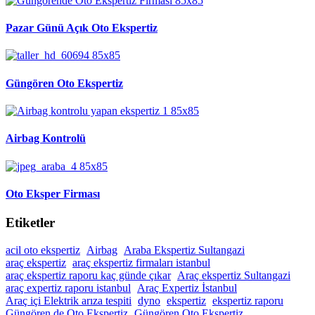
Pazar Günü Açık Oto Ekspertiz
Güngören Oto Ekspertiz
Airbag Kontrolü
Oto Eksper Firması
Etiketler
acil oto ekspertiz
Airbag
Araba Ekspertiz Sultangazi
araç ekspertiz
araç ekspertiz firmaları istanbul
araç ekspertiz raporu kaç günde çıkar
Araç ekspertiz Sultangazi
araç expertiz raporu istanbul
Araç Expertiz İstanbul
Araç içi Elektrik arıza tespiti
dyno
ekspertiz
ekspertiz raporu
Güngören de Oto Ekspertiz
Güngören Oto Ekspertiz