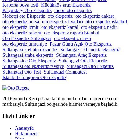
Kaporta boya testi
Küçükköy araç Ekspertiz
Küçükköy Oto Ekspertiz
mobil oto ekspertiz
Nöbetçi oto Ekspertiz
oto ekspertiz
oto ekspertiz ankara
oto ekspertiz bursa
oto ekspertiz fiyatları
oto ekspertiz istanbul
oto ekspertiz izmir
oto ekspertiz kartal
oto ekspertiz nedir
oto ekspertiz raporu
oto ekspertiz raporu istanbul
Oto Ekspertiz Sultangazi
oto ekspertiz ücreti
oto ekspertiz ümraniye
Pazar Günü Açık Oto Ekspertiz
Sultangazi 2.el oto ekspertiz
Sultangazi 101 nokta ekspertiz
Sultangazi araba ekspertiz
Sultangazi Araç Ekspertiz
Sultangazide Oto Ekspertiz
Sultangazi Oto Ekspertiz
Sultangazi oto ekspertiz tavsiye
Sultangazi Oto Expertiz
Sultangazi Oto Test
Sultangazi Computest
İstanbul Güngören Oto ekspertiz
2016 yılında Recep Ural tarafından kurulan, otorecete.com
markasıyla Sultangazi bölgesinde hizmet vermeye başladık.
Hızlı Linkler
Anasayfa
Hakkımızda