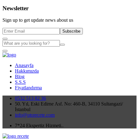
Newsletter
Sign up to get update news about us
Subscribe
Anasayfa
Hakkımızda
Blog
S.S.S
Fiyatlandırma
0532 513 82 36
50. Yıl, Eski Edirne Asf. No: 460-B, 34110 Sultangazi/
İstanbul
info@otorecete.com
7*24 Ekspertiz Hizmeti..