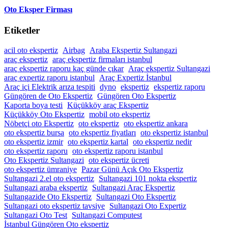
Oto Eksper Firması
Etiketler
acil oto ekspertiz
Airbag
Araba Ekspertiz Sultangazi
araç ekspertiz
araç ekspertiz firmaları istanbul
araç ekspertiz raporu kaç günde çıkar
Araç ekspertiz Sultangazi
araç expertiz raporu istanbul
Araç Expertiz İstanbul
Araç içi Elektrik arıza tespiti
dyno
ekspertiz
ekspertiz raporu
Güngören de Oto Ekspertiz
Güngören Oto Ekspertiz
Kaporta boya testi
Küçükköy araç Ekspertiz
Küçükköy Oto Ekspertiz
mobil oto ekspertiz
Nöbetçi oto Ekspertiz
oto ekspertiz
oto ekspertiz ankara
oto ekspertiz bursa
oto ekspertiz fiyatları
oto ekspertiz istanbul
oto ekspertiz izmir
oto ekspertiz kartal
oto ekspertiz nedir
oto ekspertiz raporu
oto ekspertiz raporu istanbul
Oto Ekspertiz Sultangazi
oto ekspertiz ücreti
oto ekspertiz ümraniye
Pazar Günü Açık Oto Ekspertiz
Sultangazi 2.el oto ekspertiz
Sultangazi 101 nokta ekspertiz
Sultangazi araba ekspertiz
Sultangazi Araç Ekspertiz
Sultangazide Oto Ekspertiz
Sultangazi Oto Ekspertiz
Sultangazi oto ekspertiz tavsiye
Sultangazi Oto Expertiz
Sultangazi Oto Test
Sultangazi Computest
İstanbul Güngören Oto ekspertiz