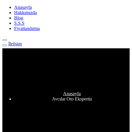
Anasayfa
Hakkımızda
Blog
S.S.S
Fiyatlandırma
İletişim
Etiket:
Avcılar Oto Ekspertiz
Anasayfa
Avcılar Oto Ekspertiz