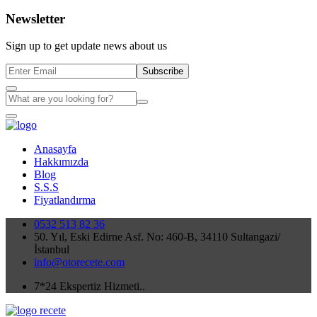
Newsletter
Sign up to get update news about us
Subscribe
Anasayfa
Hakkımızda
Blog
S.S.S
Fiyatlandırma
0532 513 82 36
50. Yıl, Eski Edirne Asf. No: 460-B, 34110 Sultangazi/
İstanbul
info@otorecete.com
7*24 Ekspertiz Hizmeti..