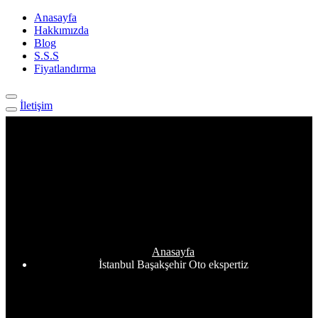
Anasayfa
Hakkımızda
Blog
S.S.S
Fiyatlandırma
İletişim
Etiket:
İstanbul Başakşehir
Oto ekspertiz
Anasayfa
İstanbul Başakşehir Oto ekspertiz