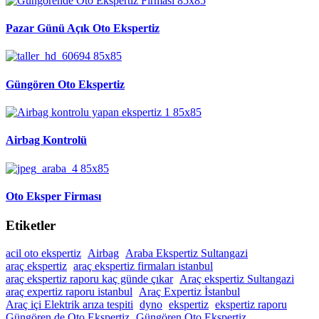
Pazar Günü Açık Oto Ekspertiz
Güngören Oto Ekspertiz
Airbag Kontrolü
Oto Eksper Firması
Etiketler
acil oto ekspertiz
Airbag
Araba Ekspertiz Sultangazi
araç ekspertiz
araç ekspertiz firmaları istanbul
araç ekspertiz raporu kaç günde çıkar
Araç ekspertiz Sultangazi
araç expertiz raporu istanbul
Araç Expertiz İstanbul
Araç içi Elektrik arıza tespiti
dyno
ekspertiz
ekspertiz raporu
Güngören de Oto Ekspertiz
Güngören Oto Ekspertiz