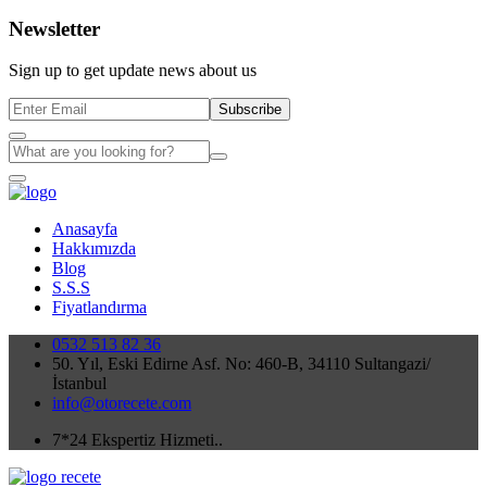
Newsletter
Sign up to get update news about us
Subscribe
Anasayfa
Hakkımızda
Blog
S.S.S
Fiyatlandırma
0532 513 82 36
50. Yıl, Eski Edirne Asf. No: 460-B, 34110 Sultangazi/
İstanbul
info@otorecete.com
7*24 Ekspertiz Hizmeti..