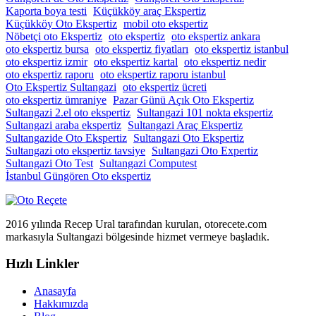
Kaporta boya testi
Küçükköy araç Ekspertiz
Küçükköy Oto Ekspertiz
mobil oto ekspertiz
Nöbetçi oto Ekspertiz
oto ekspertiz
oto ekspertiz ankara
oto ekspertiz bursa
oto ekspertiz fiyatları
oto ekspertiz istanbul
oto ekspertiz izmir
oto ekspertiz kartal
oto ekspertiz nedir
oto ekspertiz raporu
oto ekspertiz raporu istanbul
Oto Ekspertiz Sultangazi
oto ekspertiz ücreti
oto ekspertiz ümraniye
Pazar Günü Açık Oto Ekspertiz
Sultangazi 2.el oto ekspertiz
Sultangazi 101 nokta ekspertiz
Sultangazi araba ekspertiz
Sultangazi Araç Ekspertiz
Sultangazide Oto Ekspertiz
Sultangazi Oto Ekspertiz
Sultangazi oto ekspertiz tavsiye
Sultangazi Oto Expertiz
Sultangazi Oto Test
Sultangazi Computest
İstanbul Güngören Oto ekspertiz
2016 yılında Recep Ural tarafından kurulan, otorecete.com
markasıyla Sultangazi bölgesinde hizmet vermeye başladık.
Hızlı Linkler
Anasayfa
Hakkımızda