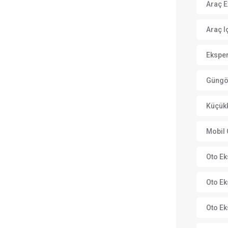
Araç E
Araç Iç
Eksper
Güngör
Küçükk
Mobil 
Oto Ek
Oto Ek
Oto Ek