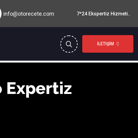
info@otorecete.com
7*24 Ekspertiz Hizmeti..
İLETIŞIM
 Expertiz