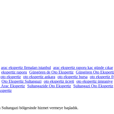
araç ekspertiz firmaları istanbul
araç ekspertiz raporu kaç günde çıkar
ekspertiz raporu
Güngören de Oto Ekspertiz
Güngören Oto Eksperti
oto ekspertiz
oto ekspertiz ankara
oto ekspertiz bursa
oto ekspertiz fi
Oto Ekspertiz Sultangazi
oto ekspertiz ücreti
oto ekspertiz ümraniye
i Araç Ekspertiz
Sultangazide Oto Ekspertiz
Sultangazi Oto Ekspertiz
spertiz
a Sultangazi bölgesinde hizmet vermeye başladık.