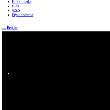
Hakkımızda
Blog
S.S.S
Fiyatlandırma
İletişim
Eti