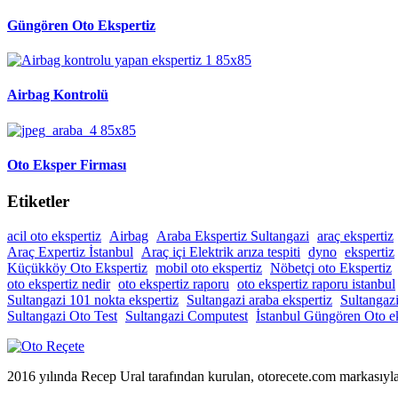
Güngören Oto Ekspertiz
Airbag Kontrolü
Oto Eksper Firması
Etiketler
acil oto ekspertiz
Airbag
Araba Ekspertiz Sultangazi
araç ekspertiz
Araç Expertiz İstanbul
Araç içi Elektrik arıza tespiti
dyno
ekspertiz
Küçükköy Oto Ekspertiz
mobil oto ekspertiz
Nöbetçi oto Ekspertiz
oto ekspertiz nedir
oto ekspertiz raporu
oto ekspertiz raporu istanbul
Sultangazi 101 nokta ekspertiz
Sultangazi araba ekspertiz
Sultangaz
Sultangazi Oto Test
Sultangazi Computest
İstanbul Güngören Oto ek
2016 yılında Recep Ural tarafından kurulan, otorecete.com markasıyl