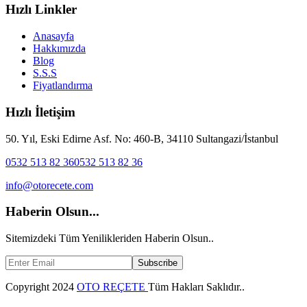
Hızlı Linkler
Anasayfa
Hakkımızda
Blog
S.S.S
Fiyatlandırma
Hızlı İletişim
50. Yıl, Eski Edirne Asf. No: 460-B, 34110 Sultangazi/İstanbul
0532 513 82 36
0532 513 82 36
info@otorecete.com
Haberin Olsun...
Sitemizdeki Tüm Yenilikleriden Haberin Olsun..
Subscribe
Copyright
2024
OTO REÇETE
Tüm Hakları Saklıdır..