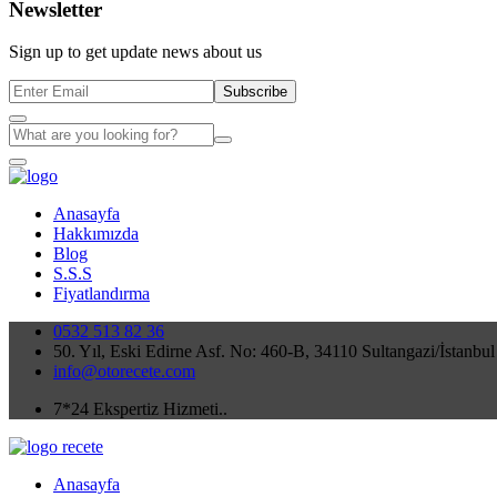
Newsletter
Sign up to get update news about us
Subscribe
Anasayfa
Hakkımızda
Blog
S.S.S
Fiyatlandırma
0532 513 82 36
50. Yıl, Eski Edirne Asf. No: 460-B, 34110 Sultangazi/İstanbul
info@otorecete.com
7*24 Ekspertiz Hizmeti..
Anasayfa