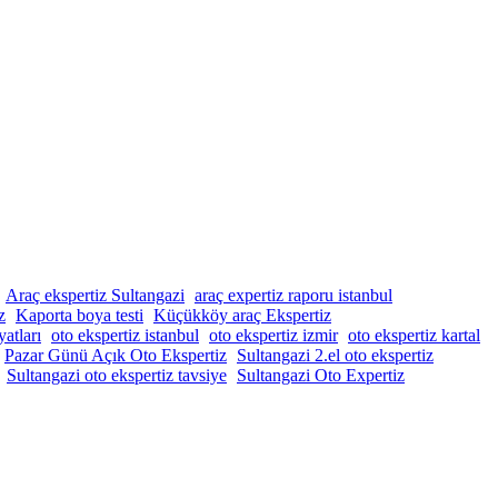
Araç ekspertiz Sultangazi
araç expertiz raporu istanbul
z
Kaporta boya testi
Küçükköy araç Ekspertiz
yatları
oto ekspertiz istanbul
oto ekspertiz izmir
oto ekspertiz kartal
Pazar Günü Açık Oto Ekspertiz
Sultangazi 2.el oto ekspertiz
Sultangazi oto ekspertiz tavsiye
Sultangazi Oto Expertiz